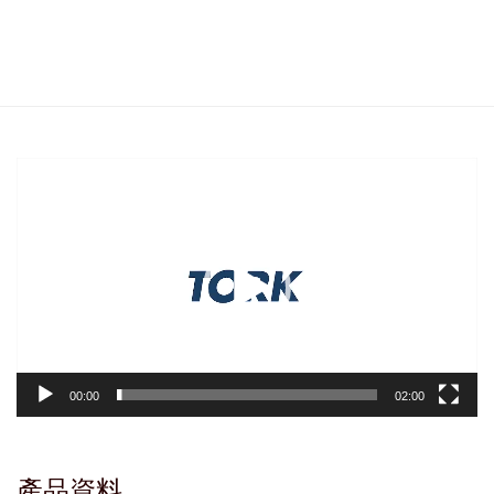
視
訊
播
放
器
00:00
02:00
產品資料