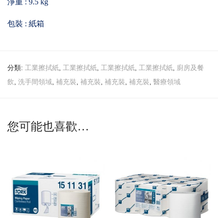
淨重 : 9.5 kg
包裝 : 紙箱
分類:
,
,
,
,
工業擦拭紙
工業擦拭紙
工業擦拭紙
工業擦拭紙
廚房及餐
,
,
,
,
,
,
飲
洗手間領域
補充裝
補充裝
補充裝
補充裝
醫療領域
您可能也喜歡…