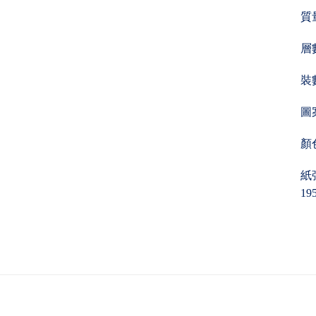
質
層數
裝數
圖案
顏色
紙張
19